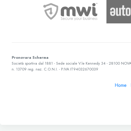
Pronovara Scherma
Società sportiva dal 1881 - Sede sociale
V.le Kennedy 34
-
28100
NOVA
n. 13709 reg. naz. C.O.N.I. - P.IVA
IT94032670039
Home