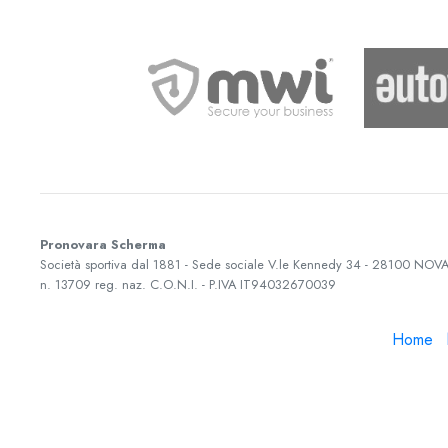
Pronovara Scherma
Società sportiva dal 1881 - Sede sociale
V.le Kennedy 34
-
28100
NOVA
n. 13709 reg. naz. C.O.N.I. - P.IVA
IT94032670039
Home