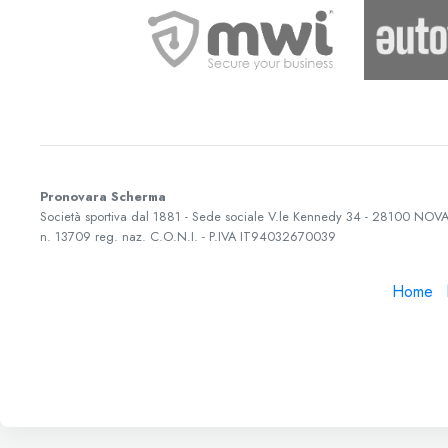
Pronovara Scherma
Società sportiva dal 1881 - Sede sociale
V.le Kennedy 34
-
28100
NOVA
n. 13709 reg. naz. C.O.N.I. - P.IVA
IT94032670039
Home