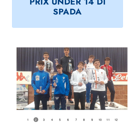
PRIX UNDER 14 DI
SPADA
1
2
3
4
5
6
7
8
9
10
11
12